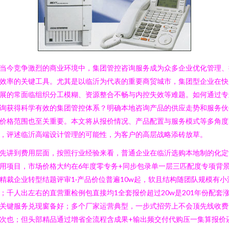
当今竞争激烈的商业环境中，集团管控咨询服务成为众多企业优化管理、
效率的关键工具。尤其是以临沂为代表的重要商贸城市，集团型企业在快
展的常面临组织分工模糊、资源整合不畅与内控失效等难题。如何通过专
询获得科学有效的集团管控体系？明确本地咨询产品的供应走势和服务伙
价格范围也至关重要。本文将从报价情况、产品配置与服务模式等多角度
，评述临沂高端设计管理的可能性，为客户的高层战略添砖放草。
先讲到费用层面，按照行业经验来看，普通企业在临沂选购本地制的化定
用项目，市场价格大约在6年度零专务+同步包录单一层三匹配度专项背
精裁企业转型结题评审1·产品价位普遍10w起，软且结构随团队规模有小
；千人出左右的直营重检例包直接均1全套报价超过20w是201年份配套
关键服务兑现窗备好；多个厂家运营典型，一步式招劳上不会顶先线收费
次也；但头部精品通过增省全流程含成果+输出频交付代购压一集算报价