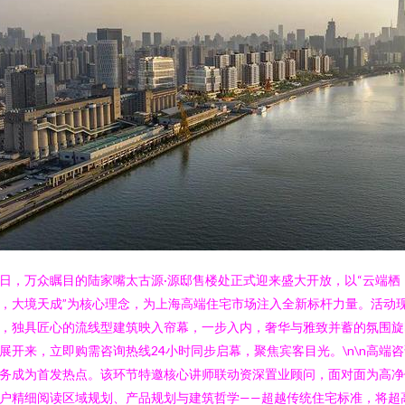
日，万众瞩目的陆家嘴太古源·源邸售楼处正式迎来盛大开放，以“云端栖
，大境天成”为核心理念，为上海高端住宅市场注入全新标杆力量。活动
，独具匠心的流线型建筑映入帘幕，一步入内，奢华与雅致并蓄的氛围旋
展开来，立即购需咨询热线24小时同步启幕，聚焦宾客目光。\n\n高端
务成为首发热点。该环节特邀核心讲师联动资深置业顾问，面对面为高净
户精细阅读区域规划、产品规划与建筑哲学——超越传统住宅标准，将超