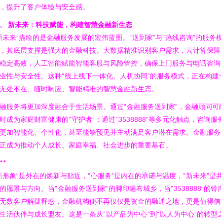
，提升了客户体验与安全感。
、 新未来：科技赋能，构建智慧金融新生态
新未来”描绘的是金融服务发展的宏伟蓝图。“送到家”与“热线咨询”的服务
，其底层支撑是强大的金融科技。大数据精准识别客户需求，云计算保障
稳定高效，人工智能赋能智能客服与风险管控，确保上门服务与电话咨询
业性与安全性。这种“线上线下一体化、人机协同”的服务模式，正在构建
无处不在、随时响应、智能精准的智慧金融新生态。
融服务将更加深度融合于生活场景。通过“金融服务送到家”，金融顾问可
时成为家庭财富健康的“守护者”；通过“3538888”等多元化触点，咨询服
更加智能化、个性化，甚至能够预见并主动满足客户潜在需求。金融服务
正成为推动个人成长、家庭幸福、社会进步的重要基石。
**
新形象”是外在的焕新与贴近，“心服务”是内在的承诺与温度，“新未来”是
的愿景与方向。当“金融服务送到家”的脚印遍布城乡，当“3538888”的铃
无数客户解疑释惑，金融机构便不再仅仅是资金的融通之地，更是值得信
生活伙伴与成长盟友。这是一条从“以产品为中心”到“以人为中心”的转型