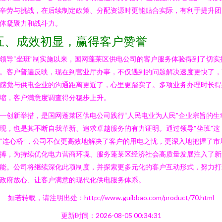
辛劳与挑战，在后续制定政策、分配资源时更能贴合实际，有利于提升团
体凝聚力和战斗力。
五、成效初显，赢得客户赞誉
领导“坐班”制实施以来，国网蓬莱区供电公司的客户服务体验得到了切实
。客户普遍反映，现在到营业厅办事，不仅遇到的问题解决速度更快了，
感觉与供电企业的沟通距离更近了，心里更踏实了。多项业务办理时长得
缩，客户满意度调查得分稳步上升。
一创新举措，是国网蓬莱区供电公司践行“人民电业为人民”企业宗旨的生
现，也是其不断自我革新、追求卓越服务的有力证明。通过领导“坐班”这
“连心桥”，公司不仅更高效地解决了客户的用电之忧，更深入地把握了市
搏，为持续优化电力营商环境、服务蓬莱区经济社会高质量发展注入了新
能。公司将继续深化此项制度，并探索更多元化的客户互动形式，努力打
政府放心、让客户满意的现代化供电服务体系。
如若转载，请注明出处：http://www.guibbao.com/product/70.html
更新时间：2026-08-05 00:34:31