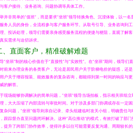
与客户接待、业务咨询、问题协调等具体工作。
举并非简单的“值班”，而是要求“坐班”领导转换角色、沉浸体验，以一名
服务人员的身份，全流程参与客户服务环节。从取号引导、业务咨询到工
理、投诉处理，领导们需要亲身感受服务流程的便捷与梗阻，直观了解客
真实需求与迫切诉求。
二、直面客户，精准破解难题
导“坐班”制的核心价值在于“直接性”与“实效性”。在“坐班”期间，领导们
对前来办理业务的各类客户，无论是居民用户关于阶梯电价的疑惑，还是
用户关于增容报装、能效服务的复杂咨询，都能得到第一时间的响应与更
威的解答。
于现场能够协调解决的简单问题，“坐班”领导当场拍板，指示相关班组立
理，大大压缩了内部流转与审批时间。对于涉及多部门协调或存在一定困
复杂问题，“坐班”领导则亲自记录、牵头组建临时攻关小组，明确责任与
，跟踪督办直至问题闭环解决。这种“高位推动”的模式，有效打破了部门
，提升了跨部门协作效率，使得许多以往可能需要反复沟通、周期较长的