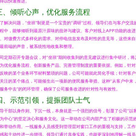
得以快速推进。
三、倾听心声，优化服务流程
了解决问题，“坐班”制更是一个宝贵的“调研”过程。领导们在与客户交流
程中，能够倾听到最原汁原味的批评与建议。客户对线上APP功能的改进
、对缴费方式多样化的需求、对停电信息发布及时性的意见等，这些来自
最前端的声音，被系统性地收集和整理。
司定期召开专题会议，对“坐班”期间收集到的意见建议进行集中研讨，将
为优化服务流程、创新服务产品、完善管理制度的重要依据。例如，针对
反映的某个业务环节材料繁琐的问题，公司可能就此简化手续；针对客户
关注的某个痛点，可能催生出一项新的便民服务举措。这种“从客户中来
服务中去”的闭环管理，确保了公司服务改进的针对性与有效性。
四、示范引领，提振团队士气
导干部以身作则、下沉一线，本身就是一个强烈的信号，彰显了公司“以
为中心”的坚定决心和服务文化。这一举动在公司内部产生了积极的示范
和带动作用。一线服务人员感受到管理层对窗口工作的重视与支持，工作
感和主动性进一步增强。领导们通过亲身实践，也能更深刻地理解一线员