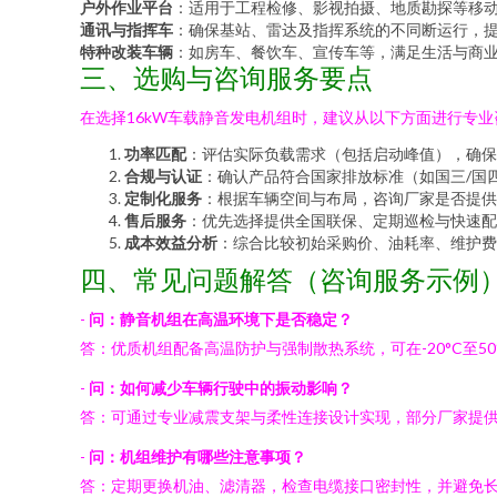
户外作业平台
：适用于工程检修、影视拍摄、地质勘探等移
通讯与指挥车
：确保基站、雷达及指挥系统的不同断运行，
特种改装车辆
：如房车、餐饮车、宣传车等，满足生活与商
三、选购与咨询服务要点
在选择16kW车载静音发电机组时，建议从以下方面进行专业
功率匹配
：评估实际负载需求（包括启动峰值），确保1
合规与认证
：确认产品符合国家排放标准（如国三/国
定制化服务
：根据车辆空间与布局，咨询厂家是否提供
售后服务
：优先选择提供全国联保、定期巡检与快速配
成本效益分析
：综合比较初始采购价、油耗率、维护费
四、常见问题解答（咨询服务示例
-
问：静音机组在高温环境下是否稳定？
答：优质机组配备高温防护与强制散热系统，可在-20°C至
-
问：如何减少车辆行驶中的振动影响？
答：可通过专业减震支架与柔性连接设计实现，部分厂家提
-
问：机组维护有哪些注意事项？
答：定期更换机油、滤清器，检查电缆接口密封性，并避免