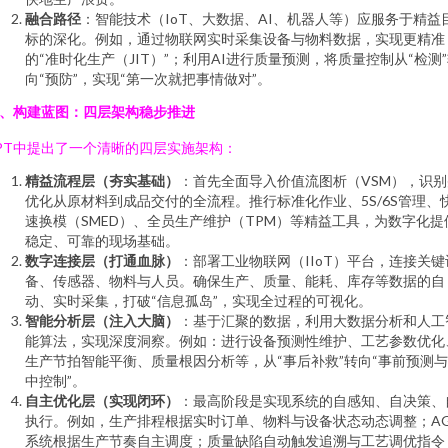
融合路径
：智能技术（IoT、大数据、AI、机器人等）应服务于精益
标的深化。例如，通过物联网实时采集设备与物料数据，实现更精准
的“准时化生产（JIT）”；利用AI进行质量预测，将质量控制从“检测
向“预防”，实现“第一次就把事情做对”。
、构建蓝图：四层架构稳步推进
PT中提出了一个清晰的四层实施架构：
精益流程层（夯实基础）
：首先全面导入价值流图析（VSM），识别
优化从原材料到成品交付的全流程。推行标准化作业、5S/6S管理、
速换模（SMED）、全员生产维护（TPM）等精益工具，为数字化提
稳定、可靠的现场基础。
数字连接层（打通血脉）
：部署工业物联网（IIoT）平台，连接关键
备、传感器、物料与人员。确保生产、质量、能耗、库存等数据的自
动、实时采集，打破“信息孤岛”，实现全过程的可视化。
智能分析层（注入大脑）
：基于汇聚的数据，利用大数据分析和人工
能算法，实现深度洞察。例如：进行设备预测性维护、工艺参数优化
生产节拍智能平衡、质量根因分析等，从“事后补救”转向“事前预测
中控制”。
自主优化层（实现闭环）
：最高阶段是实现系统的自感知、自决策、
执行。例如，生产排程根据实时订单、物料与设备状态动态调整；A
系统根据生产节奏自主调度；质量缺陷自动触发追溯与工艺调优指令