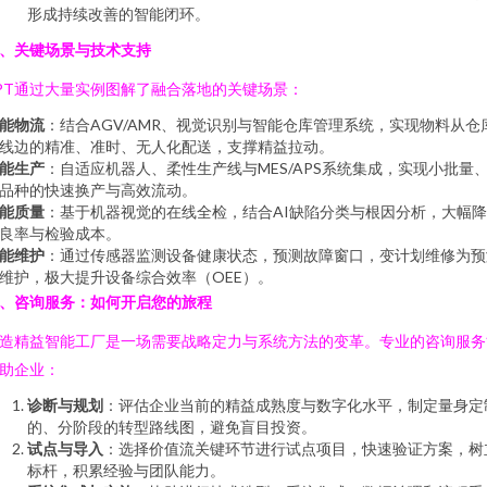
形成持续改善的智能闭环。
、关键场景与技术支持
PT通过大量实例图解了融合落地的关键场景：
能物流
：结合AGV/AMR、视觉识别与智能仓库管理系统，实现物料从仓
线边的精准、准时、无人化配送，支撑精益拉动。
能生产
：自适应机器人、柔性生产线与MES/APS系统集成，实现小批量
品种的快速换产与高效流动。
能质量
：基于机器视觉的在线全检，结合AI缺陷分类与根因分析，大幅
良率与检验成本。
能维护
：通过传感器监测设备健康状态，预测故障窗口，变计划维修为预
维护，极大提升设备综合效率（OEE）。
、咨询服务：如何开启您的旅程
造精益智能工厂是一场需要战略定力与系统方法的变革。专业的咨询服务
助企业：
诊断与规划
：评估企业当前的精益成熟度与数字化水平，制定量身定
的、分阶段的转型路线图，避免盲目投资。
试点与导入
：选择价值流关键环节进行试点项目，快速验证方案，树
标杆，积累经验与团队能力。