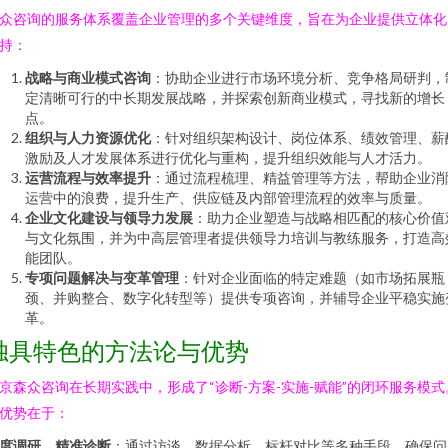
众咨询的服务体系覆盖企业管理的多个关键维度，旨在为企业提供立体化
持：
战略与商业模式咨询
：协助企业进行市场环境分析、竞争格局研判，
定清晰可行的中长期发展战略，并探索创新商业模式，寻找新的增长
点。
组织与人力资源优化
：针对组织架构设计、岗位体系、绩效管理、薪
激励及人才发展体系进行优化与重构，提升组织效能与人才活力。
运营流程与效率提升
：通过流程梳理、精益管理等方法，帮助企业消
运营中的浪费，提升生产、供应链及内部管理流程的效率与质量。
企业文化建设与领导力发展
：助力企业塑造与战略相匹配的核心价值
与文化氛围，并为中高层管理者提供领导力培训与教练服务，打造高
能团队。
专项问题解决与变革管理
：针对企业面临的特定难题（如市场拓展瓶
颈、并购整合、数字化转型等）提供专项咨询，并辅导企业平稳实施
革。
独具特色的方法论与优势
京森众咨询在长期实践中，形成了“诊断-方案-实施-赋能”的闭环服务模式
优势在于：
度调研，精准诊断
：通过访谈、数据分析、标杆对比等多种手段，确保问