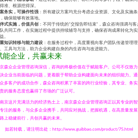
得准、根源挖得深。
案务实，可操作性强
：所有建议方案均充分考虑企业资源、文化及实施条
，确保能够有效落地。
伴式实施，价值共创
：不同于传统的“交报告即结束”，森众咨询强调与客
队共同工作，在实施过程中提供持续辅导与支持，确保咨询成果转化为实
益。
重知识转移与能力建设
：在服务过程中，高度重视向客户团队传递管理理
、工具与方法，助力企业构建自身的内生咨询与改进能力。
赋能企业，共赢未来
京森众企业管理咨询深信，咨询的终极价值在于赋能客户。公司不仅致力
决企业当前面临的问题，更着眼于帮助企业构建面向未来的组织能力。通
众多客户的成功合作，森众咨询积累了丰富的跨行业经验，其专业、务实
责的服务态度也赢得了市场的广泛认可。
南京这片充满活力的经济热土上，南京森众企业管理咨询正以其专业的智
专注的服务，与众多企业携手，共同应对挑战，把握机遇，在高质量发展
路上稳健前行，共创共赢的未来。
如若转载，请注明出处：http://www.guibbao.com/product/75.html