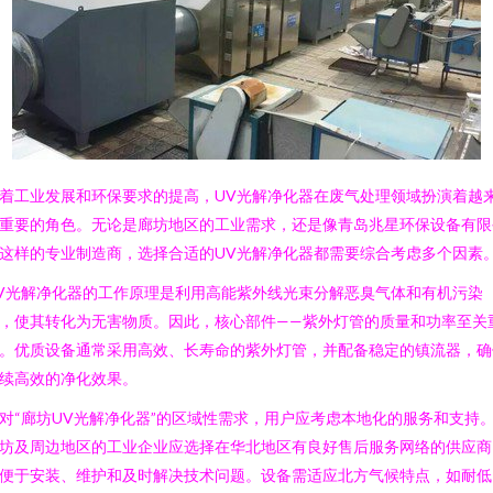
着工业发展和环保要求的提高，UV光解净化器在废气处理领域扮演着越
重要的角色。无论是廊坊地区的工业需求，还是像青岛兆星环保设备有限
这样的专业制造商，选择合适的UV光解净化器都需要综合考虑多个因素
V光解净化器的工作原理是利用高能紫外线光束分解恶臭气体和有机污染
，使其转化为无害物质。因此，核心部件——紫外灯管的质量和功率至关
。优质设备通常采用高效、长寿命的紫外灯管，并配备稳定的镇流器，确
续高效的净化效果。
对“廊坊UV光解净化器”的区域性需求，用户应考虑本地化的服务和支持
坊及周边地区的工业企业应选择在华北地区有良好售后服务网络的供应商
便于安装、维护和及时解决技术问题。设备需适应北方气候特点，如耐低