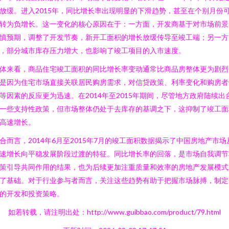
放缓。进入2015年，同比增长率出现明显的下滑趋势，甚至在个别月份
转为负增长。这一变化的核心原因在于：一方面，开发商基于对市场前景
慎预期，调整了开发节奏，新开工面积的增长放缓传导至竣工端；另一方
，部分城市库存压力增大，也影响了竣工项目的入市速度。
体来看，商品住宅竣工面积的同比增长率变动通常比商品房整体更为剧烈
是因为住宅市场直接关联居民购房需求，对信贷政策、利率变化和购房者
等因素的反应更为迅速。在2014年至2015年期间，尽管地方政府陆续出
一些支持性政策，但市场整体仍处于去库存的基调之下，这抑制了竣工面
高速增长。
合而言，2014年6月至2015年7月的竣工面积数据揭示了中国房地产市场
速增长向平稳发展阶段过渡的特征。同比增长率的回落，是市场自我调节
策引导共同作用的结果，也为后续更加注重质量和效率的房地产发展模式
了基础。对于行业参与者而言，关注这些趋势有助于把握市场脉搏，制定
的开发和投资策略。
如若转载，请注明出处：http://www.guibbao.com/product/79.html